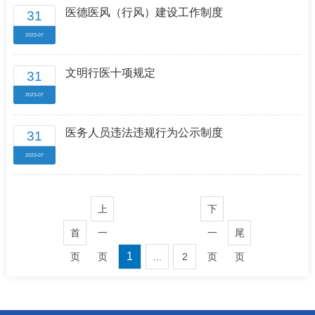
医德医风（行风）建设工作制度
31
2023-07
文明行医十项规定
31
2023-07
医务人员违法违规行为公示制度
31
2023-07
上
下
首
一
一
尾
1
页
页
...
2
页
页