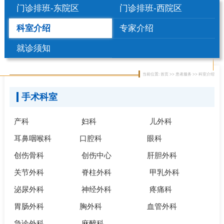
门诊排班-东院区
门诊排班-西院区
科室介绍
专家介绍
就诊须知
当前位置: 首页 >> 患者服务 >> 科室介绍
手术科室
产科
妇科
儿外科
耳鼻咽喉科
口腔科
眼科
创伤骨科
创伤中心
肝胆外科
关节外科
脊柱外科
甲乳外科
泌尿外科
神经外科
疼痛科
胃肠外科
胸外科
血管外科
急诊外科
麻醉科