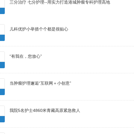
三分治疗 七分护理--用实力打造港城肿瘤专科护理高地
儿科优护小举措个个都是很贴心
“有我在，您放心”
当肿瘤护理邂逅“互联网＋小创意”
我院5名护士4860米青藏高原紧急救人